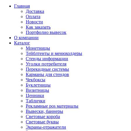
Главная
Доставка
Оплата
Новости
Как заказать
Портфолио вывесок
О компании
Каталог
Монетницы
Тейблтенты и менюхолдеры
Стенды информации
Уголки потребителя
Перекидные системы
Карманы для стендов
Чекбоксы
Буклетницы
Визитницы
Ценники
Таблички
Рекламные pos материалы
Вывески, баннеры
Световые короба
Световые буквы
Экраны-отражатели