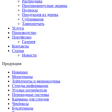
Распродажа
Противовирусные экраны
Подносы
Продукция из дерева
Сублимация
Тампопечать
Услуги
Производство
Портфолио
Галерея
Контакты
Статьи
Новости
Продукция
Новинки
Монетницы
Тейблтенты и менюхолдеры
Стенды информации
Уголки потребителя
Перекидные системы
Карманы для стендов
Чекбоксы
Буклетницы