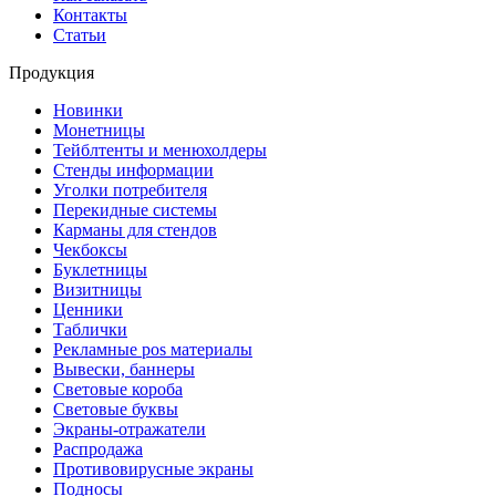
Контакты
Статьи
Продукция
Новинки
Монетницы
Тейблтенты и менюхолдеры
Стенды информации
Уголки потребителя
Перекидные системы
Карманы для стендов
Чекбоксы
Буклетницы
Визитницы
Ценники
Таблички
Рекламные pos материалы
Вывески, баннеры
Световые короба
Световые буквы
Экраны-отражатели
Распродажа
Противовирусные экраны
Подносы