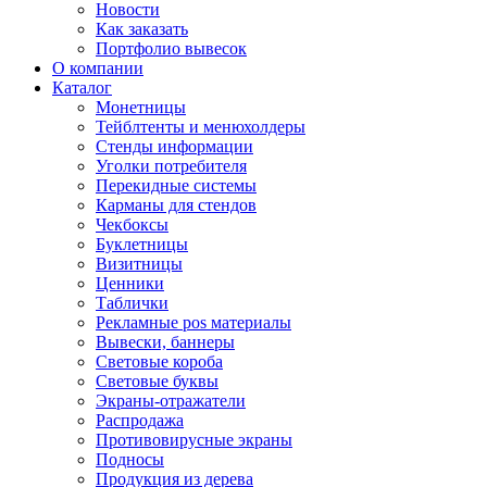
Новости
Как заказать
Портфолио вывесок
О компании
Каталог
Монетницы
Тейблтенты и менюхолдеры
Стенды информации
Уголки потребителя
Перекидные системы
Карманы для стендов
Чекбоксы
Буклетницы
Визитницы
Ценники
Таблички
Рекламные pos материалы
Вывески, баннеры
Световые короба
Световые буквы
Экраны-отражатели
Распродажа
Противовирусные экраны
Подносы
Продукция из дерева