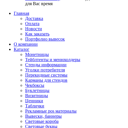
для Вас время
Главная
Доставка
Оплата
Новости
Как заказать
Портфолио вывесок
О компании
Каталог
Монетницы
Тейблтенты и менюхолдеры
Стенды информации
Уголки потребителя
Перекидные системы
Карманы для стендов
Чекбоксы
Буклетницы
Визитницы
Ценники
Таблички
Рекламные pos материалы
Вывески, баннеры
Световые короба
Световые буквы