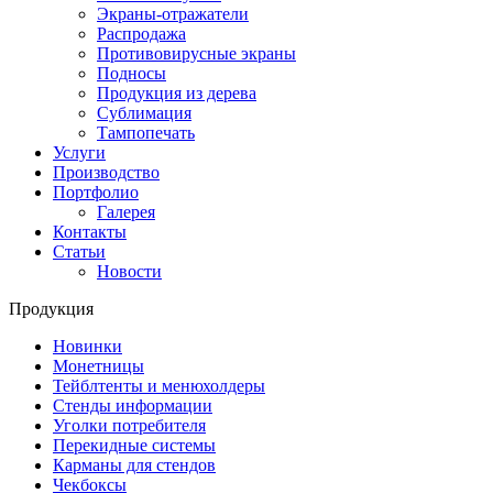
Экраны-отражатели
Распродажа
Противовирусные экраны
Подносы
Продукция из дерева
Сублимация
Тампопечать
Услуги
Производство
Портфолио
Галерея
Контакты
Статьи
Новости
Продукция
Новинки
Монетницы
Тейблтенты и менюхолдеры
Стенды информации
Уголки потребителя
Перекидные системы
Карманы для стендов
Чекбоксы