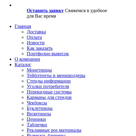
Оставить заявку
Свяжемся в удобное
для Вас время
Главная
Доставка
Оплата
Новости
Как заказать
Портфолио вывесок
О компании
Каталог
Монетницы
Тейблтенты и менюхолдеры
Стенды информации
Уголки потребителя
Перекидные системы
Карманы для стендов
Чекбоксы
Буклетницы
Визитницы
Ценники
Таблички
Рекламные pos материалы
Вывески, баннеры