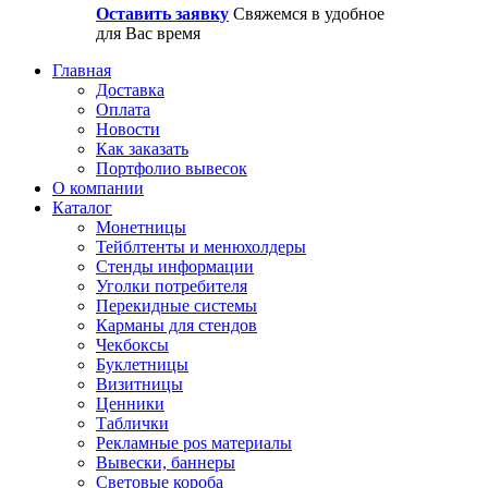
Оставить заявку
Свяжемся в удобное
для Вас время
Главная
Доставка
Оплата
Новости
Как заказать
Портфолио вывесок
О компании
Каталог
Монетницы
Тейблтенты и менюхолдеры
Стенды информации
Уголки потребителя
Перекидные системы
Карманы для стендов
Чекбоксы
Буклетницы
Визитницы
Ценники
Таблички
Рекламные pos материалы
Вывески, баннеры
Световые короба