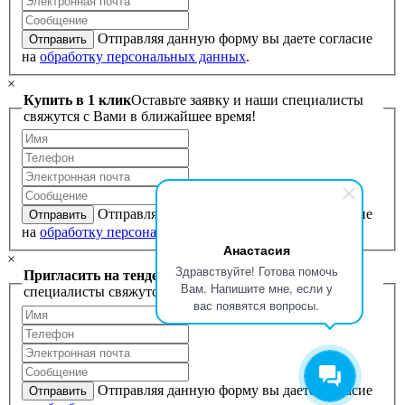
Отправляя данную форму вы даете согласие
Отправить
на
обработку персональных данных
.
×
Купить в 1 клик
Оставьте заявку и наши специалисты
свяжутся с Вами в ближайшее время!
Отправляя данную форму вы даете согласие
Отправить
на
обработку персональных данных
.
Анастасия
×
Здравствуйте! Готова помочь
Пригласить на тендер
Оставьте заявку и наши
Вам. Напишите мне, если у
специалисты свяжутся с Вами в ближайшее время!
вас появятся вопросы.
Отправляя данную форму вы даете согласие
Отправить