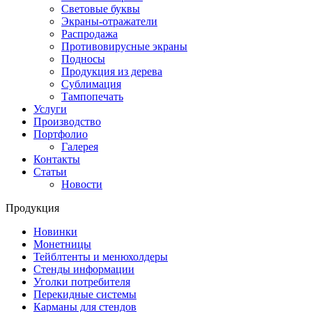
Световые буквы
Экраны-отражатели
Распродажа
Противовирусные экраны
Подносы
Продукция из дерева
Сублимация
Тампопечать
Услуги
Производство
Портфолио
Галерея
Контакты
Статьи
Новости
Продукция
Новинки
Монетницы
Тейблтенты и менюхолдеры
Стенды информации
Уголки потребителя
Перекидные системы
Карманы для стендов