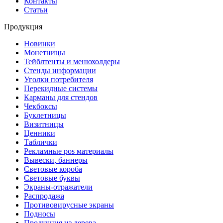
Контакты
Статьи
Продукция
Новинки
Монетницы
Тейблтенты и менюхолдеры
Стенды информации
Уголки потребителя
Перекидные системы
Карманы для стендов
Чекбоксы
Буклетницы
Визитницы
Ценники
Таблички
Рекламные pos материалы
Вывески, баннеры
Световые короба
Световые буквы
Экраны-отражатели
Распродажа
Противовирусные экраны
Подносы
Продукция из дерева