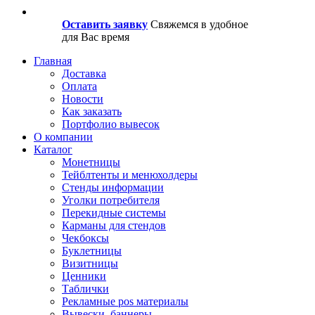
Оставить заявку
Свяжемся в удобное
для Вас время
Главная
Доставка
Оплата
Новости
Как заказать
Портфолио вывесок
О компании
Каталог
Монетницы
Тейблтенты и менюхолдеры
Стенды информации
Уголки потребителя
Перекидные системы
Карманы для стендов
Чекбоксы
Буклетницы
Визитницы
Ценники
Таблички
Рекламные pos материалы
Вывески, баннеры