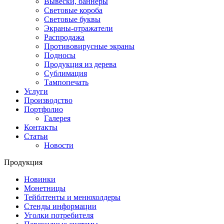
Вывески, баннеры
Световые короба
Световые буквы
Экраны-отражатели
Распродажа
Противовирусные экраны
Подносы
Продукция из дерева
Сублимация
Тампопечать
Услуги
Производство
Портфолио
Галерея
Контакты
Статьи
Новости
Продукция
Новинки
Монетницы
Тейблтенты и менюхолдеры
Стенды информации
Уголки потребителя