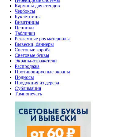
Перекидные системы
Карманы для стендов
Чекбоксы
Буклетницы
Визитницы
Ценники
Таблички
Рекламные pos материалы
Вывески, баннеры
Световые короба
Световые буквы
Экраны-отражатели
Распродажа
Противовирусные экраны
Подносы
Продукция из дерева
Сублимация
Тампопечать