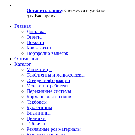
Оставить заявку
Свяжемся в удобное
для Вас время
Главная
Доставка
Оплата
Новости
Как заказать
Портфолио вывесок
О компании
Каталог
Монетницы
Тейблтенты и менюхолдеры
Стенды информации
Уголки потребителя
Перекидные системы
Карманы для стендов
Чекбоксы
Буклетницы
Визитницы
Ценники
Таблички
Рекламные pos материалы
Вывески, баннеры