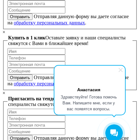
Отправляя данную форму вы даете согласие
Отправить
на
обработку персональных данных
.
×
Купить в 1 клик
Оставьте заявку и наши специалисты
свяжутся с Вами в ближайшее время!
Отправляя данную форму вы даете согласие
Отправить
на
обработку персональных данных
.
Анастасия
×
Здравствуйте! Готова помочь
Пригласить на тендер
Оставьте заявку и наши
Вам. Напишите мне, если у
специалисты свяжутся с Вами в ближайшее время!
вас появятся вопросы.
Отправляя данную форму вы даете согласие
Отправить