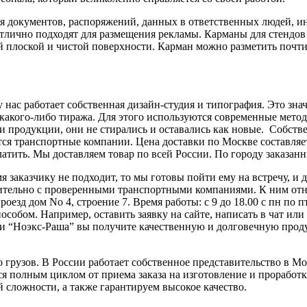
я документов, распоряжений, данных в ответственных людей, ин
лично подходят для размещения рекламы. Карманы для стендов 
й плоской и чистой поверхности. Карман можно разметить почт
нас работает собственная дизайн-студия и типография. Это зна
 какого-либо тиража. Для этого используются современные метод
и продукции, они не стирались и оставались как новые. Собств
ся транспортные компании. Цена доставки по Москве составляет 
атить. Мы доставляем товар по всей России. По городу заказанн
мя заказчику не подходит, то мы готовы пойти ему на встречу, и 
чительно с проверенными транспортными компаниями. К ним от
оезд дом No 4, строение 7. Время работы: с 9 до 18.00 с пн по 
бом. Например, оставить заявку на сайте, написать в чат или з
ании “Ноэкс-Раша” вы получите качественную и долговечную про
грузов. В России работает собственное представительство в Мос
я полным циклом от приема заказа на изготовление и проработк
 сложности, а также гарантируем высокое качество.