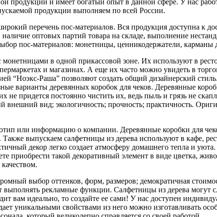
ой продукции и имеет богатый опыт в данной сфере. У нас раб
выпускаемой продукции выполняем по всей России.
ирокий перечень пос-материалов. Вся продукция доступна к дос
, наличие оптовых партий товара на складе, выполнение нестан
ыбор пос-материалов: монетницы, ценникодержатели, карманы дл
 монетницами в одной прикассовой зоне. Их используют в рестора
ипермаркетах и магазинах. А еще их часто можно увидеть в торг
ией “Ноэкс-Раша” позволяют создать общий дизайнерский стиль
зные варианты деревянных коробок для чеков. Деревянные короб
их не придется постоянно чистить их, ведь пыль и грязь не скап
ый внешний вид; экологичность; прочность; практичность. Ори
оготип или информацию о компании. Деревянные коробки для че
Также выпускаем салфетницы из дерева используют в кафе, рест
актичный декор легко создает атмосферу домашнего тепла и уют
жете приобрести такой декоративный элемент в виде цветка, жи
 качеством.
ромный выбор оттенков, форм, размеров; демократичная стоимо
жет выполнять рекламные функции. Салфетницы из дерева могут
ит вам идеально, то создайте ее сами! У нас доступен индивид
ладает уникальными свойствами из него можно изготавливать осо
онала, который великолепно справляется со своей работой.