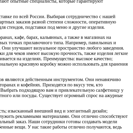
отают опытные специалисты, которые гарантируют
тавке по всей России. Выбирая сотрудничество с нашей
дартных заказов разной степени сложности, оперативную
я стендов, подставки под меню и другие изделия.
нах, кафе, барах, кальянных, а также в магазинах на
овых точках прилавочного типа. Например, павильонах и
. Они улучшают визуальное пространство любого заведения.
ки для чеков имеют высокую прочность, также изделия легкие
ливается на изделиях. Преимущества: высокое качество;
гинальную красивую коробку можно использовать для хранения
ков являются действенным инструментом. Они ненавязчиво
оранах и кофейнях. Приходятся по вкусу тем, кто
а. Выбрать подходящую вам и привлекательную салфетницу у
вотного или посуды. Существует огромный спрос на ажурные
сть; изысканный внешний вид и элегантный дизайн;
 служить рекламными материалами. Они отлично способствуют
уальный заказ. Наши сотрудники готовы создавать модели
бенные вещи. У нас такие работы отлично получаются, ведь