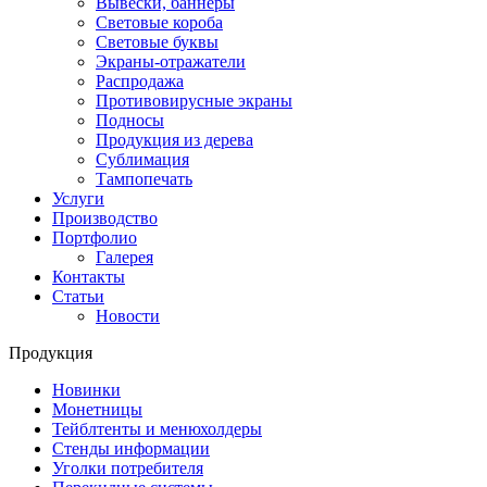
Вывески, баннеры
Световые короба
Световые буквы
Экраны-отражатели
Распродажа
Противовирусные экраны
Подносы
Продукция из дерева
Сублимация
Тампопечать
Услуги
Производство
Портфолио
Галерея
Контакты
Статьи
Новости
Продукция
Новинки
Монетницы
Тейблтенты и менюхолдеры
Стенды информации
Уголки потребителя