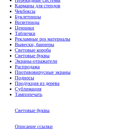
Перекидные системы
Карманы для стендов
Чекбоксы
Буклетницы
Визитницы
Ценники
Таблички
Рекламные pos материалы
Вывески, баннеры
Световые короба
Световые буквы
Экраны-отражатели
Распродажа
Противовирусные экраны
Подносы
Продукция из дерева
Сублимация
Тампопечать
Световые буквы
Описание ссылки