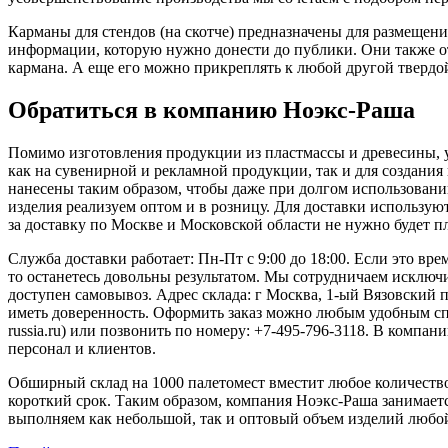
Карманы для стендов (на скотче) предназначены для размещени
информации, которую нужно донести до публики. Они также от
кармана. А еще его можно прикреплять к любой другой твердо
Обратиться в компанию Ноэкс-Раша
Помимо изготовления продукции из пластмассы и древесины, у 
как на сувенирной и рекламной продукции, так и для создания
нанесены таким образом, чтобы даже при долгом использовани
изделия реализуем оптом и в розницу. Для доставки используют
за доставку по Москве и Московской области не нужно будет пл
Служба доставки работает: Пн-Пт с 9:00 до 18:00. Если это вре
то останетесь довольны результатом. Мы сотрудничаем исклю
доступен самовывоз. Адрес склада: г Москва, 1-ый Вязовский пр
иметь доверенность. Оформить заказ можно любым удобным спосо
russia.ru) или позвонить по номеру: +7-495-796-3118. В комп
персонал и клиентов.
Обширный склад на 1000 палетомест вместит любое количество 
короткий срок. Таким образом, компания Ноэкс-Раша занимаетс
выполняем как небольшой, так и оптовый объем изделий любой