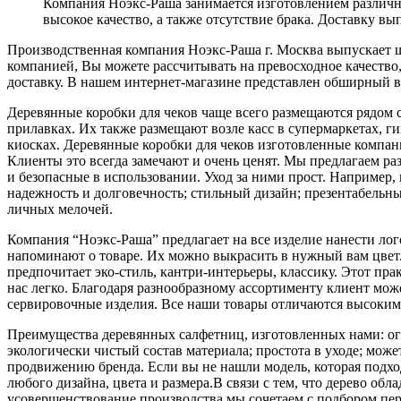
Компания Ноэкс-Раша занимается изготовлением различн
высокое качество, а также отсутствие брака. Доставку 
Производственная компания Ноэкс-Раша г. Москва выпускает ш
компанией, Вы можете рассчитывать на превосходное качество
доставку. В нашем интернет-магазине представлен обширный в
Деревянные коробки для чеков чаще всего размещаются рядом с
прилавках. Их также размещают возле касс в супермаркетах, г
киосках. Деревянные коробки для чеков изготовленные компан
Клиенты это всегда замечают и очень ценят. Мы предлагаем ра
и безопасные в использовании. Уход за ними прост. Например, 
надежность и долговечность; стильный дизайн; презентабельн
личных мелочей.
Компания “Ноэкс-Раша” предлагает на все изделие нанести л
напоминают о товаре. Их можно выкрасить в нужный вам цвет. 
предпочитает эко-стиль, кантри-интерьеры, классику. Этот пр
нас легко. Благодаря разнообразному ассортименту клиент мо
сервировочные изделия. Все наши товары отличаются высоким
Преимущества деревянных салфетниц, изготовленных нами: ог
экологически чистый состав материала; простота в уходе; мо
продвижению бренда. Если вы не нашли модель, которая подход
любого дизайна, цвета и размера.В связи с тем, что дерево об
усовершенствование производства мы сочетаем с подбором перс