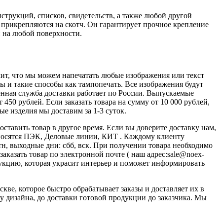
струкций, списков, свидетельств, а также любой другой
прикрепляются на скотч. Он гарантирует прочное крепление
и на любой поверхности.
чит, что мы можем напечатать любые изображения или текст
ы и такие способы как тампопечать. Все изображения будут
енная служба доставки работает по России. Выпускаемые
450 рублей. Если заказать товара на сумму от 10 000 рублей,
ые изделия мы доставим за 1-3 суток.
доставить товар в другое время. Если вы доверите доставку нам,
носятся ПЭК, Деловые линии, КИТ . Каждому клиенту
птн, выходные дни: сбб, вск. При получении товара необходимо
аказать товар по электронной почте ( наш адрес:sale@noex-
дукцию, которая украсит интерьер и поможет информировать
кве, которое быстро обрабатывает заказы и доставляет их в
у дизайна, до доставки готовой продукции до заказчика. Мы