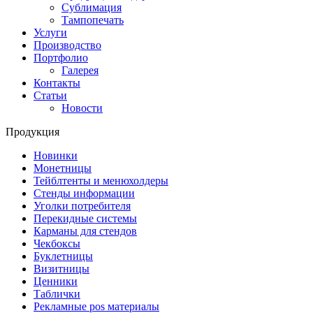
Сублимация
Тампопечать
Услуги
Производство
Портфолио
Галерея
Контакты
Статьи
Новости
Продукция
Новинки
Монетницы
Тейблтенты и менюхолдеры
Стенды информации
Уголки потребителя
Перекидные системы
Карманы для стендов
Чекбоксы
Буклетницы
Визитницы
Ценники
Таблички
Рекламные pos материалы