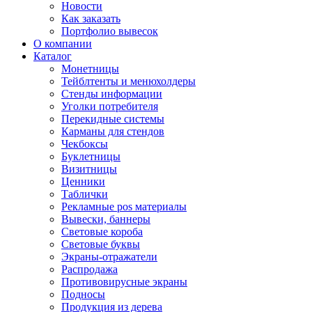
Новости
Как заказать
Портфолио вывесок
О компании
Каталог
Монетницы
Тейблтенты и менюхолдеры
Стенды информации
Уголки потребителя
Перекидные системы
Карманы для стендов
Чекбоксы
Буклетницы
Визитницы
Ценники
Таблички
Рекламные pos материалы
Вывески, баннеры
Световые короба
Световые буквы
Экраны-отражатели
Распродажа
Противовирусные экраны
Подносы
Продукция из дерева