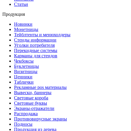
Статьи
Продукция
Новинки
Монетницы
Тейблтенты и менюхолдеры
Стенды информации
Уголки потребителя
Перекидные системы
Карманы для стендов
Чекбоксы
Буклетницы
Визитницы
Ценники
Таблички
Рекламные pos материалы
Вывески, баннеры
Световые короба
Световые буквы
Экраны-отражатели
Распродажа
Противовирусные экраны
Подносы
Продукция из дерева